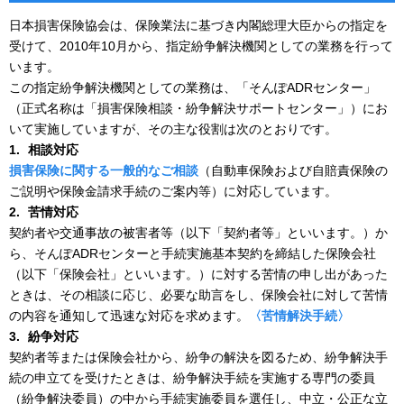
日本損害保険協会は、保険業法に基づき内閣総理大臣からの指定を
受けて、2010年10月から、指定紛争解決機関としての業務を行って
います。
この指定紛争解決機関としての業務は、「そんぽADRセンター」
（正式名称は「損害保険相談・紛争解決サポートセンター」）にお
いて実施していますが、その主な役割は次のとおりです。
1.
相談対応
損害保険に関する一般的なご相談
（自動車保険および自賠責保険の
ご説明や保険金請求手続のご案内等）に対応しています。
2.
苦情対応
契約者や交通事故の被害者等（以下「契約者等」といいます。）か
ら、そんぽADRセンターと手続実施基本契約を締結した保険会社
（以下「保険会社」といいます。）に対する苦情の申し出があった
ときは、その相談に応じ、必要な助言をし、保険会社に対して苦情
の内容を通知して迅速な対応を求めます。
〈苦情解決手続〉
3.
紛争対応
契約者等または保険会社から、紛争の解決を図るため、紛争解決手
続の申立てを受けたときは、紛争解決手続を実施する専門の委員
（紛争解決委員）の中から手続実施委員を選任し、中立・公正な立