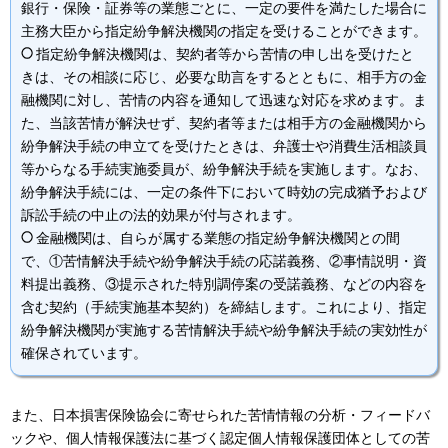
銀行・保険・証券等の業態ごとに、一定の要件を満たした場合に
主務大臣から指定紛争解決機関の指定を受けることができます。
指定紛争解決機関は、契約者等から苦情の申し出を受けたと
きは、その相談に応じ、必要な助言をするとともに、相手方の金
融機関に対し、苦情の内容を通知して迅速な対応を求めます。ま
た、当該苦情が解決せず、契約者等または相手方の金融機関から
紛争解決手続の申立てを受けたときは、弁護士や消費生活相談員
等からなる手続実施委員が、紛争解決手続を実施します。なお、
紛争解決手続には、一定の条件下において時効の完成猶予および
訴訟手続の中止の法的効果が付与されます。
金融機関は、自らが属する業態の指定紛争解決機関との間
で、①苦情解決手続や紛争解決手続の応諾義務、②事情説明・資
料提出義務、③提示された特別調停案の受諾義務、などの内容を
含む契約（手続実施基本契約）を締結します。これにより、指定
紛争解決機関が実施する苦情解決手続や紛争解決手続の実効性が
確保されています。
また、日本損害保険協会に寄せられた苦情情報の分析・フィードバ
ックや、個人情報保護法に基づく認定個人情報保護団体としての苦