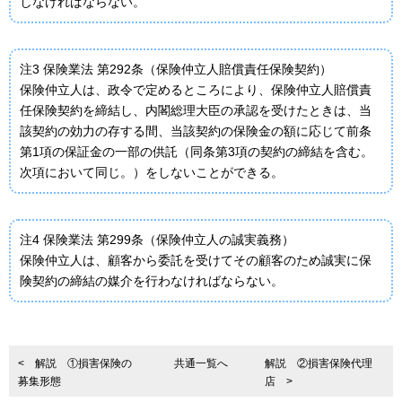
しなければならない。
注3 保険業法 第292条（保険仲立人賠償責任保険契約）
保険仲立人は、政令で定めるところにより、保険仲立人賠償責
任保険契約を締結し、内閣総理大臣の承認を受けたときは、当
該契約の効力の存する間、当該契約の保険金の額に応じて前条
第1項の保証金の一部の供託（同条第3項の契約の締結を含む。
次項において同じ。）をしないことができる。
注4 保険業法 第299条（保険仲立人の誠実義務）
保険仲立人は、顧客から委託を受けてその顧客のため誠実に保
険契約の締結の媒介を行わなければならない。
< 解説 ①損害保険の
共通一覧へ
解説 ②損害保険代理
募集形態
店 >