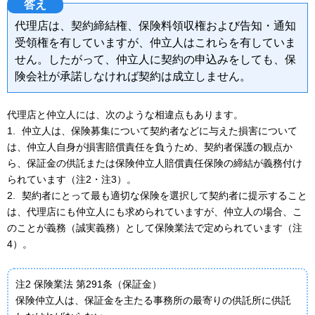
答え
代理店は、契約締結権、保険料領収権および告知・通知
受領権を有していますが、仲立人はこれらを有していま
せん。したがって、仲立人に契約の申込みをしても、保
険会社が承諾しなければ契約は成立しません。
代理店と仲立人には、次のような相違点もあります。
1.
仲立人は、保険募集について契約者などに与えた損害について
は、仲立人自身が損害賠償責任を負うため、契約者保護の観点か
ら、保証金の供託または保険仲立人賠償責任保険の締結が義務付け
られています（注2・注3）。
2.
契約者にとって最も適切な保険を選択して契約者に提示すること
は、代理店にも仲立人にも求められていますが、仲立人の場合、こ
のことが義務（誠実義務）として保険業法で定められています（注
4）。
注2 保険業法 第291条（保証金）
保険仲立人は、保証金を主たる事務所の最寄りの供託所に供託